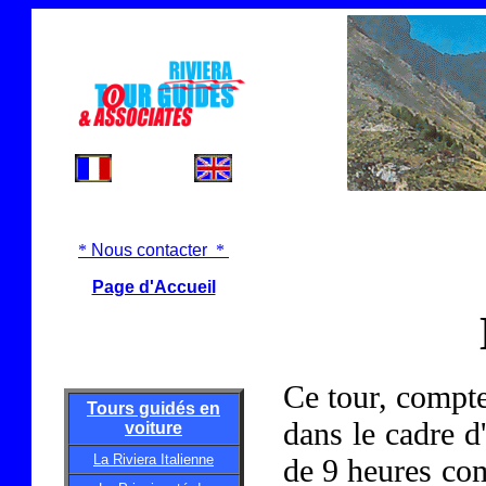
*
Nous contacter
*
Page d'Accueil
Ce tour, compte
Tours guidés en
dans le cadre d
voiture
La Riviera Italienne
de 9 heures com