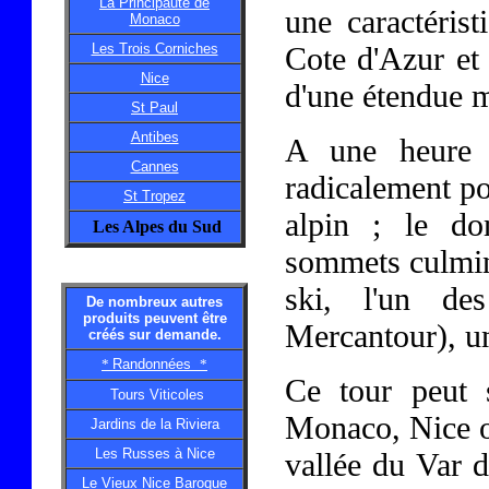
La Principauté de
une caractéris
Monaco
Les Trois Corniches
Cote d'Azur et 
Nice
d'une étendue m
St Paul
Antibes
A une heure 
Cannes
radicalement po
St Tropez
alpin ; le d
Les Alpes du Sud
sommets culmina
ski, l'un de
De nombreux autres
produits peuvent être
Mercantour), un
créés sur demande.
*
Randonnées
*
Ce tour peut 
Tours Viticoles
Monaco, Nice ou
Jardins de la Riviera
Les Russes à Nice
vallée du Var d
Le Vieux Nice Baroque