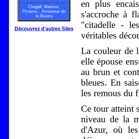
en plus encais
Chagall, Matisse,
Picasso... Amoureux de
s'accroche à fl
la Riviera
"citadelle - l
Découvrez d'autres Sites
véritables déco
La couleur de l
elle épouse ens
au brun et cont
bleues. En sais
les remous du f
Ce tour atteint
niveau de la m
d'Azur, où le