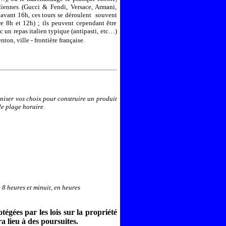
liennes (Gucci & Fendi, Versace, Armani,
avant 16h, ces tours se déroulent
souvent
e 8h et 12h) ; ils peuvent cependant être
 un repas italien typique (antipasti, etc…)
ton, ville - frontière française.
oniser vos choix pour construire un produit
le plage horaire.
 8 heures et minuit, en heures
tégées par les lois sur la propriété
ra lieu à des poursuites.