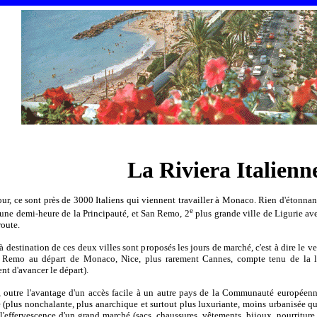
La Riviera Italienn
r, ce sont près de 3000 Italiens qui viennent travailler à Monaco. Rien d'étonnant, V
e
à une demi-heure de la Principauté, et San Remo, 2
plus grande ville de Ligurie av
route.
à destination de ces deux villes sont proposés les jours de marché, c'est à dire le v
 Remo au départ de Monaco, Nice, plus rarement Cannes, compte tenu de la lon
t d'avancer le départ).
, outre l'avantage d'un accès facile à un autre pays de la Communauté européenn
ne (plus nonchalante, plus anarchique et surtout plus luxuriante, moins urbanisée q
 l'effervescence d'un grand marché (sacs, chaussures, vêtements, bijoux, nourritu