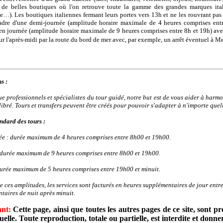
 de belles boutiques où l'on retrouve toute la gamme des grandes marques ita
). Les boutiques italiennes fermant leurs portes vers 13h et ne les rouvrant pas 
adre d'une demi-journée (amplitude horaire maximale de 4 heures comprises entr
en journée (amplitude horaire maximale de 9 heures comprises entre 8h et 19h) avec
ur l'après-midi par la route du bord de mer avec, par exemple, un arrêt éventuel à Men
s :
ue professionnels et spécialistes du tour guidé, notre but est de vous aider à harm
libré. Tours et transfers peuvent être créés pour pouvoir s'adapter à n'importe quel
ndard des tours :
ée : durée maximum de 4 heures comprises entre 8h00 et 19h00.
 durée maximum de 9 heures comprises entre 8h00 et 19h00.
urée maximum de 5 heures comprises entre 19h00 et minuit.
e ces amplitudes, les services sont facturés en heures supplémentaires de jour entre
taires de nuit après minuit.
nt:
Cette page, ainsi que toutes les autres pages de ce site, sont pro
tuelle. Toute reproduction, totale ou partielle, est interdite et donne