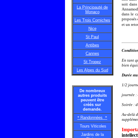
soit dans
La Principauté de
Annamode…
Monaco
dans le c
proposés 
Les Trois Corniches
et un reto
Nice
St Paul
Antibes
Condition
Cannes
En tant q
St Tropez
bien équi
Les Alpes du Sud
Durée sta
1/2 journ
De nombreux
journée :
autres produits
peuvent être
créés sur
Soirée :
d
demande.
Au-delà d
*
Randonnées
*
supplémen
Tours Viticoles
Importa
Jardins de la
intellec