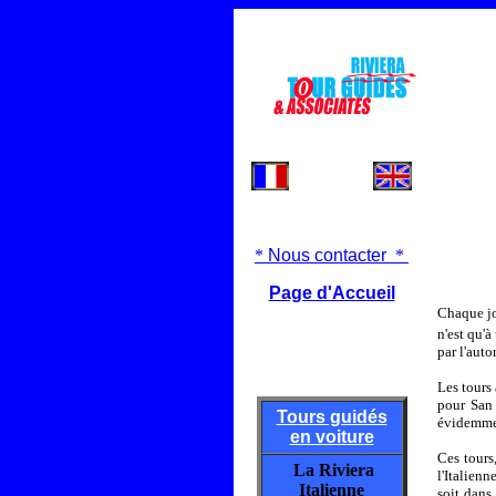
*
Nous contacter
*
Page d'Accueil
Chaque jou
n'est qu'
par l'auto
Les tours 
pour San
Tours guidés
évidemmen
en voiture
Ces tours
La Riviera
l'Italien
Italienne
soit dans